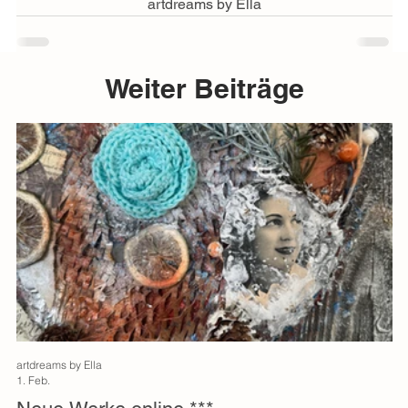
artdreams by Ella
Weiter Beiträge
artdreams by Ella
art
1. Feb.
18