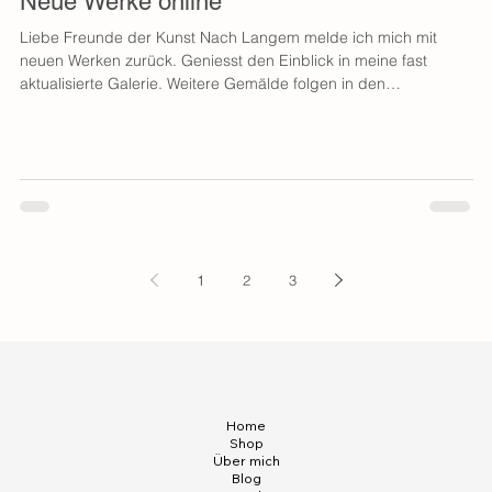
Neue Werke online ***
S
Liebe Freunde der Kunst Nach Langem melde ich mich mit
Ja
neuen Werken zurück. Geniesst den Einblick in meine fast
sc
aktualisierte Galerie. Weitere Gemälde folgen in den
So
kommenden Tagen. Bei Fragen bin ich gerne für Euch da. Eure
ve
Ella
1
2
3
Home
Shop
Über mich
Blog