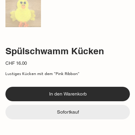
Spülschwamm Kücken
Preis
CHF 16.00
Lustiges Kücken mit dem "Pink Ribbon"
In den Warenkorb
Sofortkauf